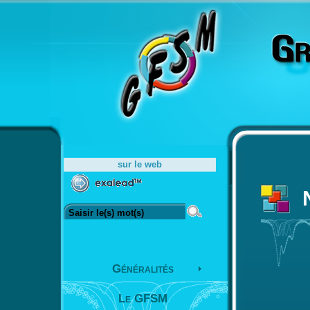
sur le web
Généralités
Le GFSM