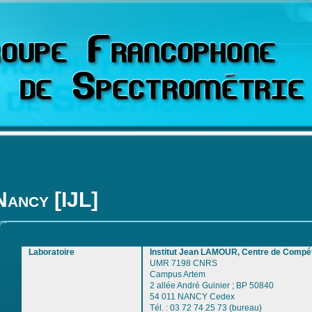
Nancy [IJL]
Laboratoire
Institut Jean LAMOUR, Centre de Com
UMR 7198 CNRS
Campus Artem
2 allée André Guinier ; BP 50840
54 011 NANCY Cedex
Tél. : 03 72 74 25 73 (bureau)