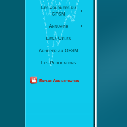
Les Journées du
GFSM
Annuaire
Liens Utiles
Adhérer au GFSM
Les Publications