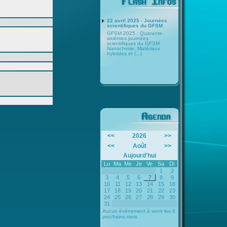
22 avril 2025 - Journées
scientifiques du GFSM
GFSM 2025 : Quarante-
sixièmes journées
scientifiques du GFSM
Nanochimie, Matériaux
hybrides et (...)
<<
2026
>>
<<
Août
>>
Aujourd'hui
Lu
Ma
Me
Je
Ve
Sa
Di
1
2
3
4
5
6
7
8
9
10
11
12
13
14
15
16
17
18
19
20
21
22
23
24
25
26
27
28
29
30
31
Aucun évènement à venir les 6
prochains mois