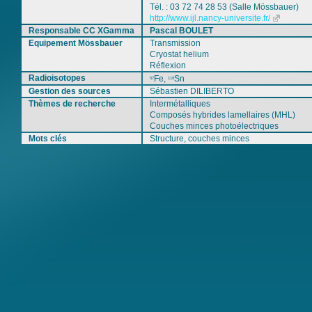
Tél. : 03 72 74 28 53 (Salle Mössbauer)
http://www.ijl.nancy-universite.fr/
Responsable CC XGamma
Pascal BOULET
Equipement Mössbauer
Transmission
Cryostat helium
Réflexion
Radioisotopes
Fe,
Sn
57
119
Gestion des sources
Sébastien DILIBERTO
Thèmes de recherche
Intermétalliques
Composés hybrides lamellaires (MHL)
Couches minces photoélectriques
Mots clés
Structure, couches minces