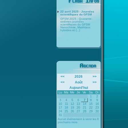
22 avril 2025 - Journées
scientifiques du GFSM
GFSM 2025 : Quarante-
sixièmes journées
scientifiques du GFSM
Nanochimie, Matériaux
hybrides et (...)
<<
2026
>>
<<
Août
>>
Aujourd'hui
Lu
Ma
Me
Je
Ve
Sa
Di
1
2
3
4
5
6
7
8
9
10
11
12
13
14
15
16
17
18
19
20
21
22
23
24
25
26
27
28
29
30
31
Aucun évènement à venir les 6
prochains mois