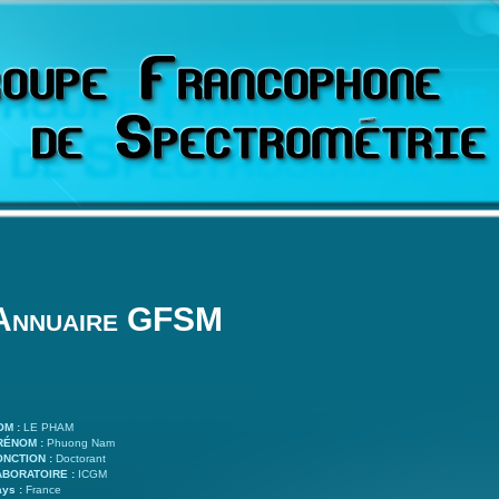
Annuaire GFSM
OM :
LE PHAM
RÉNOM :
Phuong Nam
ONCTION :
Doctorant
ABORATOIRE :
ICGM
ys :
France