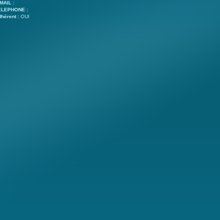
MAIL :
ELEPHONE :
hérent :
OUI