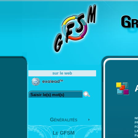
sur le web
N
Généralités
P
F
L
Le GFSM
Pa