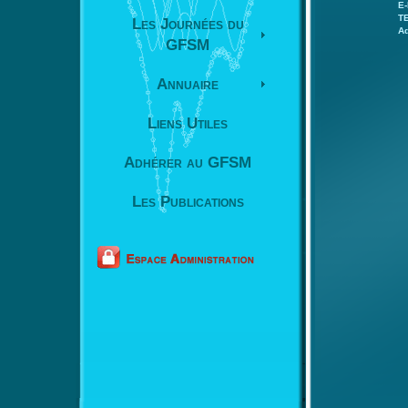
E-
T
Les Journées du
Ad
GFSM
Annuaire
Liens Utiles
Adhérer au GFSM
Les Publications