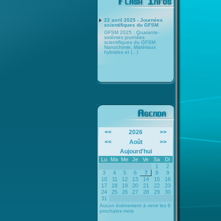
22 avril 2025 - Journées
scientifiques du GFSM
GFSM 2025 : Quarante-
sixièmes journées
scientifiques du GFSM
Nanochimie, Matériaux
hybrides et (...)
<<
2026
>>
<<
Août
>>
Aujourd'hui
Lu
Ma
Me
Je
Ve
Sa
Di
1
2
3
4
5
6
7
8
9
10
11
12
13
14
15
16
17
18
19
20
21
22
23
24
25
26
27
28
29
30
31
Aucun évènement à venir les 6
prochains mois