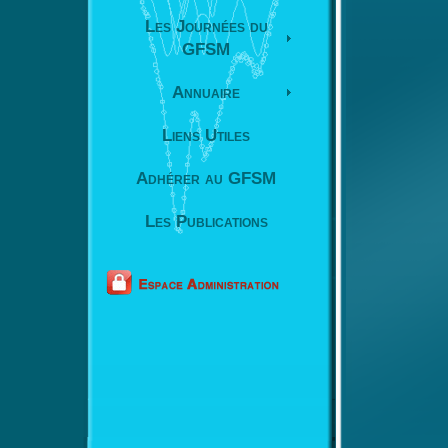
Les Journées du
GFSM
Annuaire
Liens Utiles
Adhérer au GFSM
Les Publications