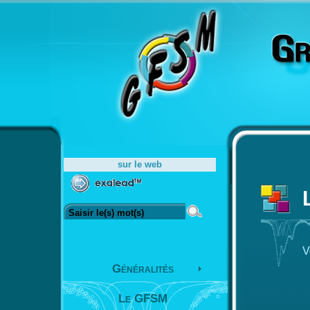
sur le web
V
Généralités
Le GFSM