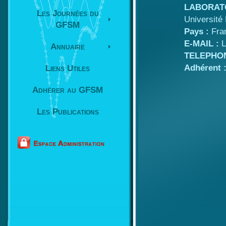
LABORAT
Les Journées du
Université 
GFSM
Pays :
Fra
E-MAIL :
L
Annuaire
TELEPHON
Adhérent 
Liens Utiles
Adhérer au GFSM
Les Publications