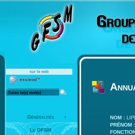
sur le web
Annu
Généralités
NOM :
LIP
PRÉNOM 
Le GFSM
FONCTION